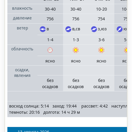
влажность
30-40
30-40
10-20
10-2
давление
756
756
754
754
ветер
в
в,св
з,юз
юз
1-4
1-3
3-6
5-8
облачность
ясно
ясно
ясно
ясно
осадки,
явления
без
без
без
без
осадков
осадков
осадков
осадк
восход солнца: 5:14 заход: 19:44 рассвет: 4:42 наступле
темноты: 20:16 долгота: 14 ч 29 м
13 августа 2026,