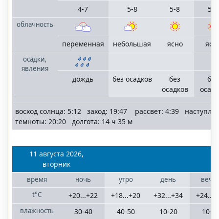
4-7
5-8
5-8
5-8
облачность
переменная
небольшая
ясно
ясн
осадки,
явления
дождь
без осадков
без
без
осадков
осадк
восход солнца: 5:12 заход: 19:47 рассвет: 4:39 наступле
темноты: 20:20 долгота: 14 ч 35 м
11 августа 2026,
вторник
время
ночь
утро
день
вече
t°C
+20...+22
+18...+20
+32...+34
+24...
влажность
30-40
40-50
10-20
10-2