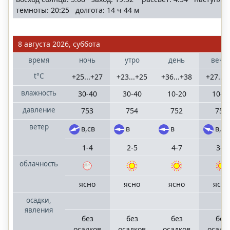
Санкт-
темноты: 20:25 долгота: 14 ч 44 м
Петербург
Ленинградская
область
8 августа 2026, суббота
время
ночь
утро
день
вече
Сочи
t°C
+25...+27
+23...+25
+36...+38
+27...
населенные
пункты
влажность
30-40
30-40
10-20
10-2
Большого Сочи
давление
753
754
752
751
ветер
в,св
в
в
в,ю
©
"RostovMeteo.ru"
1-4
2-5
4-7
3-6
2006
облачность
—
2025
ясно
ясно
ясно
ясно
mail
terrameteo.ru
политика
осадки,
конфиденциальности
явления
без
без
без
без
осадков
осадков
осадков
осадк