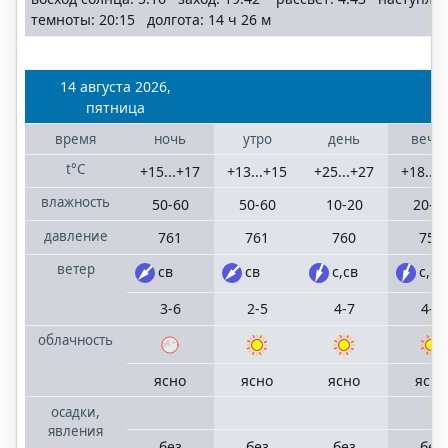
темноты: 20:15 долгота: 14 ч 26 м
14 августа 2026,
пятница
время
ночь
утро
день
вече
t°C
+15...+17
+13...+15
+25...+27
+18...
влажность
50-60
50-60
10-20
20-3
давление
761
761
760
758
ветер
св
св
с,св
с,св
3-6
2-5
4-7
4-7
облачность
ясно
ясно
ясно
ясно
осадки,
явления
без
без
без
без