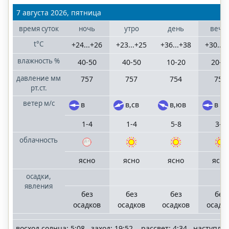
Волгоградская
7 августа 2026, пятница
область
время
суток
ночь
утро
день
вече
t°C
+24...+26
+23...+25
+36...+38
+30...
Казань
Татарстан
влажность
%
40-50
40-50
10-20
20-3
давление
мм
757
757
754
753
Краснодар
рт.ст.
Краснодарский
ветер
м/с
в
в,св
в,юв
в
край
1-4
1-4
5-8
3-6
Москва
облачность
Московская
область
ясно
ясно
ясно
ясно
осадки,
Нижний
явления
Новгород
без
без
без
без
Нижегородская
осадков
осадков
осадков
осадк
область
восход солнца: 5:08 заход: 19:52 рассвет: 4:34 наступле