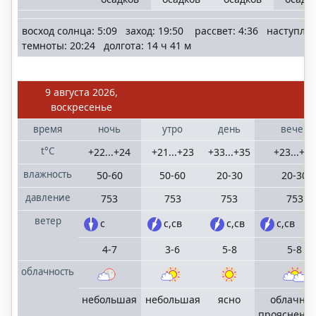
восход солнца: 5:09 заход: 19:50 рассвет: 4:36 наступле
темноты: 20:24 долгота: 14 ч 41 м
9 августа 2026,
воскресенье
время
ночь
утро
день
вечер
t°C
+22...+24
+21...+23
+33...+35
+23...+25
влажность
50-60
50-60
20-30
20-30
давление
753
753
753
753
ветер
с
с,св
с,св
с,св
4-7
3-6
5-8
5-8
облачность
небольшая
небольшая
ясно
облачно 
прояснени