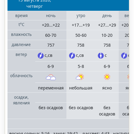
четверг
время
ночь
утро
день
вече
t°C
+20...+22
+17...+19
+27...+29
+20...
влажность
60-70
50-60
10-20
20-3
давление
757
758
758
758
ветер
с,св
с,св
с
с,с
6-9
5-8
6-9
6-9
облачность
переменная
небольшая
ясно
ясн
осадки,
явления
без осадков
без осадков
без
без
осадков
осадк
восход солнца: 5:16 заход: 19:42 рассвет: 4:43 наступле