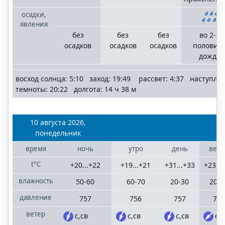
осадки,
явления
без
без
без
во 2-й
осадков
осадков
осадков
половин
дождь
восход солнца: 5:10 заход: 19:49 рассвет: 4:37 наступле
темноты: 20:22 долгота: 14 ч 38 м
10 августа 2026,
понедельник
время
ночь
утро
день
вече
t°C
+20...+22
+19...+21
+31...+33
+23...
влажность
50-60
60-70
20-30
20-3
давление
757
756
757
757
ветер
с,св
с,св
с,св
св