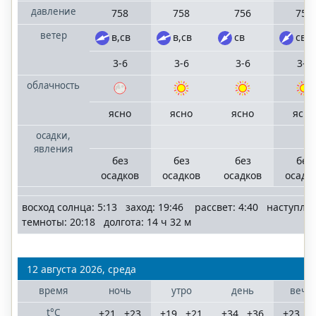
давление
758
758
756
755
ветер
в,св
в,св
св
св
3-6
3-6
3-6
3-6
облачность
ясно
ясно
ясно
ясно
осадки,
явления
без
без
без
без
осадков
осадков
осадков
осадк
восход солнца: 5:13 заход: 19:46 рассвет: 4:40 наступле
темноты: 20:18 долгота: 14 ч 32 м
12 августа 2026, среда
время
ночь
утро
день
вече
t°C
+21...+23
+19...+21
+34...+36
+23...