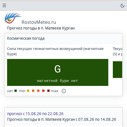
☰
Погода
в
RostovMeteo.ru
аэропортах
Прогноз погоды в п. Матвеев Курган
Прогноз
Космическая погода
солнечного
УФ-
Сила текущих геомагнитных возмущений (магнитная
Текущи
индекса
буря)
(S) и р
Погода
в
G
городах
и
магнитной бури нет
населенных
пунктах
нет
min
max
Ростов-на-Дону
Ростовская
область
прогноз с 15.08.26 по 22.08.26
Прогноз погоды в п. Матвеев Курган с 07.08.26 по 14.08.26
Волгоград