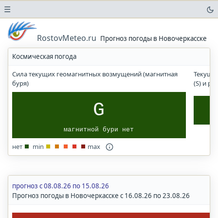
☰
Погода
в
RostovMeteo.ru
Прогноз погоды в Новочеркасске
аэропортах
Космическая погода
Прогноз
солнечного
Сила текущих геомагнитных возмущений (магнитная
Текущи
УФ-
буря)
(S) и р
индекса
Погода
G
в
городах
магнитной бури нет
и
населенных
нет
min
max
пунктах
Ростов-на-Дону
Ростовская
область
прогноз с 08.08.26 по 15.08.26
Прогноз погоды в Новочеркасске с 16.08.26 по 23.08.26
Волгоград