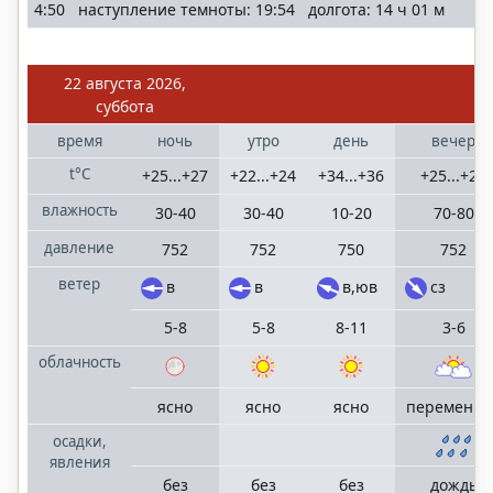
4:50 наступление темноты: 19:54 долгота: 14 ч 01 м
22 августа 2026,
суббота
время
ночь
утро
день
вечер
t°C
+25...+27
+22...+24
+34...+36
+25...+27
влажность
30-40
30-40
10-20
70-80
давление
752
752
750
752
ветер
в
в
в,юв
сз
5-8
5-8
8-11
3-6
облачность
ясно
ясно
ясно
переменна
осадки,
явления
без
без
без
дождь