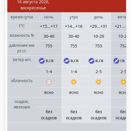
16 августа 2026,
Волгоградская
воскресенье
область
время
суток
ночь
утро
день
вечер
t°C
+15...+17
+14...+16
+29...+31
+21...+2
Казань
Татарстан
влажность
%
30-40
30-40
10-20
10-20
давление
мм
755
755
753
752
Краснодар
рт.ст.
Краснодарский
ветер
м/с
в,св
в,св
в,св
св
край
1-4
1-4
2-5
2-5
Москва
облачность
Московская
область
ясно
ясно
ясно
ясно
осадки,
Нижний
явления
Новгород
без
без
без
без
Нижегородская
осадков
осадков
осадков
осадко
область