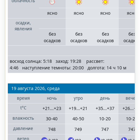
облачность
ясно
ясно
ясно
ясно
осадки,
явления
без
без
без
без
осадков
осадков
осадков
осадко
восход солнца: 5:18 заход: 19:28 рассвет:
4:46 наступление темноты: 20:00 долгота: 14 ч 10 м
19 августа 2026, среда
время
ночь
утро
день
вечер
t°C
+21...+23
+19...+21
+35...+37
+26...+2
влажность
30-40
40-50
10-20
10-20
давление
748
749
747
747
ветер
з,юз
юз
ю,юв
ю,юв