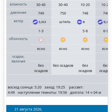
влажность
30-40
30-40
10-20
10-20
давление
749
750
748
748
ветер
з,юз
штиль
в
в,св
1-3
5-8
6-9
облачность
ясно
ясно
ясно
ясно
осадки,
явления
без
без осадков
без
без
осадков
осадков
осадко
восход солнца: 5:20 заход: 19:25 рассвет:
4:49 наступление темноты: 19:56 долгота: 14 ч 04 м
21 августа 2026,