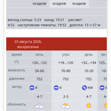
осадков
осадков
осадков
восход солнца: 5:23 заход: 19:21 рассвет:
4:52 наступление темноты: 19:52 долгота: 13 ч 57 м
23 августа 2026,
воскресенье
время
ночь
утро
день
вече
t°C
+20...+22
+18...+20
+32...+34
+25...+
влажность
50-60
70-80
10-20
10-20
давление
752
752
752
751
ветер
в
в
юв
в
4-7
2-5
4-7
4-7
облачность