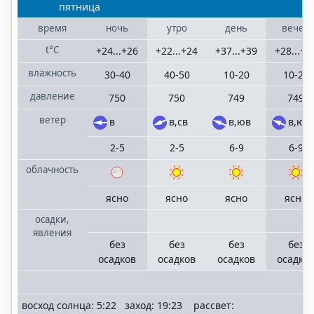
пятница
время
ночь
утро
день
вечер
t°C
+24...+26
+22...+24
+37...+39
+28...+3
влажность
30-40
40-50
10-20
10-20
давление
750
750
749
749
ветер
в
в,св
в,юв
в,юв
2-5
2-5
6-9
6-9
облачность
ясно
ясно
ясно
ясно
осадки,
явления
без
без
без
без
осадков
осадков
осадков
осадко
восход солнца: 5:22 заход: 19:23 рассвет: