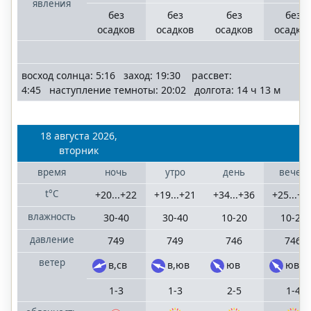
явления
без
без
без
без
осадков
осадков
осадков
осадко
восход солнца: 5:16 заход: 19:30 рассвет:
4:45 наступление темноты: 20:02 долгота: 14 ч 13 м
18 августа 2026,
вторник
время
ночь
утро
день
вечер
t°C
+20...+22
+19...+21
+34...+36
+25...+2
влажность
30-40
30-40
10-20
10-20
давление
749
749
746
746
ветер
в,св
в,юв
юв
юв
1-3
1-3
2-5
1-4