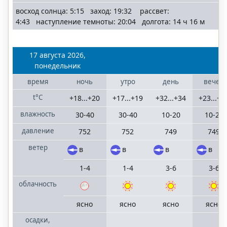
Санкт-
восход солнца: 5:15 заход: 19:32 рассвет:
Петербург
4:43 наступление темноты: 20:04 долгота: 14 ч 16 м
Ленинградская
область
17 августа 2026,
Сочи
понедельник
населенные
время
ночь
утро
день
вечер
пункты
Большого Сочи
t°C
+18...+20
+17...+19
+32...+34
+23...+2
влажность
30-40
30-40
10-20
10-20
давление
752
752
749
749
©
"RostovMeteo.ru"
ветер
в
в
в
в
2006
—
1-4
1-4
3-6
3-6
2025
mail
terrameteo.ru
облачность
политика
конфиденциальности
ясно
ясно
ясно
ясно
осадки,