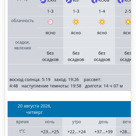
1-3
1-3
1-4
2-5
облачность
ясно
ясно
ясно
ясно
осадки,
явления
без
без
без
без
осадков
осадков
осадков
осадко
восход солнца: 5:19 заход: 19:26 рассвет:
4:48 наступление темноты: 19:58 долгота: 14 ч 07 м
20 августа 2026,
четверг
время
ночь
утро
день
вечер
t°C
+23...+25
+22...+24
+37...+39
+28...+3