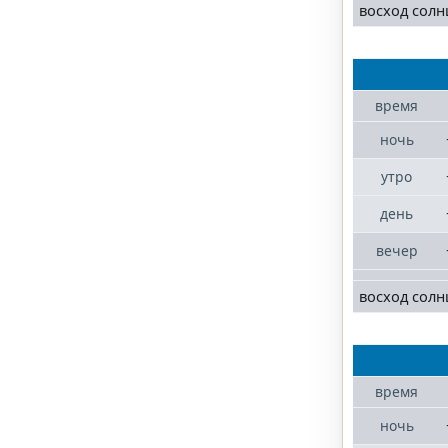
восход солн
время
ночь
утро
день
вечер
восход солн
время
ночь