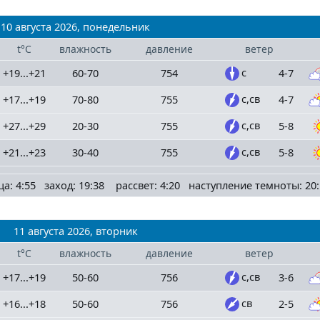
10 августа 2026, понедельник
t°C
влажность
давление
ветер
с
+19...+21
60-70
754
4-7
с,св
+17...+19
70-80
755
4-7
с,св
+27...+29
20-30
755
5-8
с,св
+21...+23
30-40
755
5-8
ца: 4:55 заход: 19:38 рассвет: 4:20 наступление темноты: 20:
11 августа 2026, вторник
t°C
влажность
давление
ветер
с,св
+17...+19
50-60
756
3-6
св
+16...+18
50-60
756
2-5