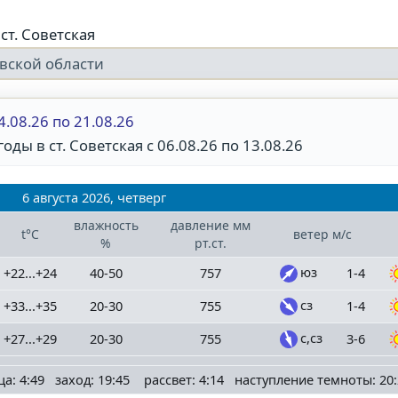
ст. Советская
овской области
4.08.26 по 21.08.26
оды в ст. Советская с 06.08.26 по 13.08.26
6 августа 2026, четверг
влажность
давление
мм
t°C
ветер
м/с
%
рт.ст.
юз
+22...+24
40-50
757
1-4
сз
+33...+35
20-30
755
1-4
с,сз
+27...+29
20-30
755
3-6
ца: 4:49 заход: 19:45 рассвет: 4:14 наступление темноты: 20: