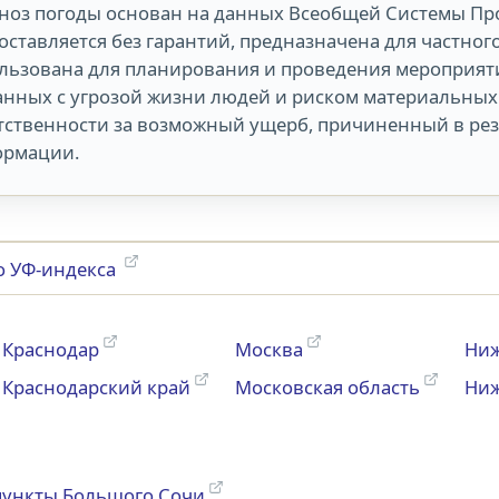
ноз погоды основан на данных Всеобщей Системы Пр
оставляется без гарантий, предназначена для частног
льзована для планирования и проведения мероприяти
анных с угрозой жизни людей и риском материальных 
тственности за возможный ущерб, причиненный в ре
рмации.
о УФ-индекса
Краснодар
Москва
Ниж
Краснодарский край
Московская область
Ниж
пункты Большого Сочи