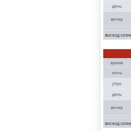
день
вечер
восход солн
время
ночь
утро
день
вечер
восход солн