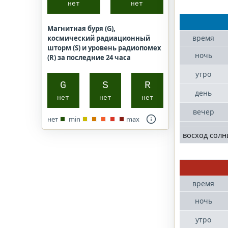
нет
нет
Магнитная буря (G),
время
космический радиационный
шторм (S) и уровень радиопомех
ночь
(R) за последние 24 часа
утро
G
S
R
день
нет
нет
нет
вечер
нет
min
max
восход солн
время
ночь
утро