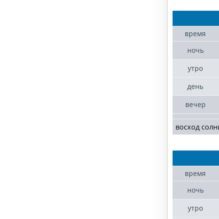
время
ночь
утро
день
вечер
восход солн
время
ночь
утро