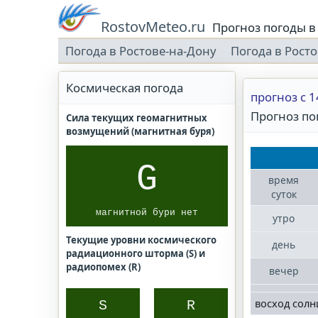
RostovMeteo.ru
Прогноз погоды в 
Погода в Ростове-на-Дону
Погода в Рост
Космическая погода
прогноз с 1
Прогноз пог
Сила текущих геомагнитных
возмущений (магнитная буря)
G
время
суток
магнитной бури нет
утро
Текущие уровни космического
день
радиационного шторма (S) и
радиопомех (R)
вечер
восход солн
S
R