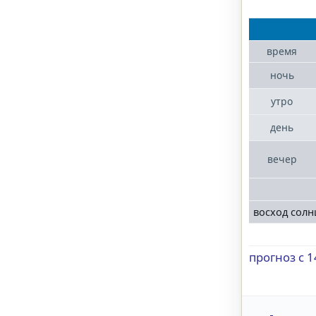
время
ночь
утро
день
вечер
восход солн
прогноз с 1