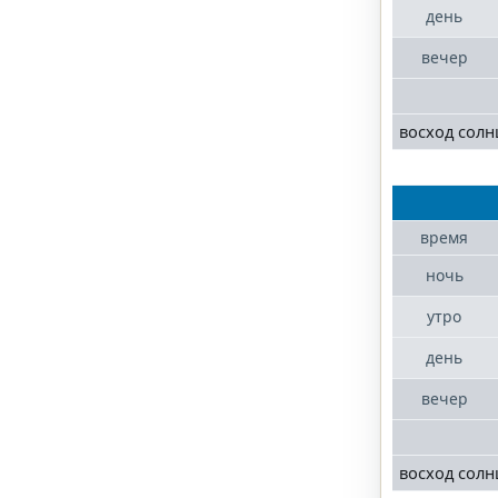
день
вечер
восход солн
время
ночь
утро
день
вечер
восход солн