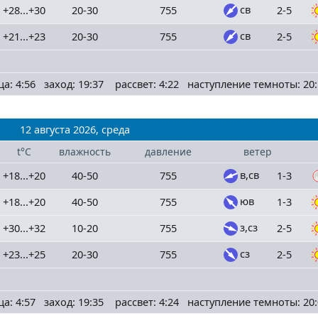
св
+28...+30
20-30
755
2-5
св
+21...+23
20-30
755
2-5
ца: 4:56 заход: 19:37 рассвет: 4:22 наступление темноты: 20:
12 августа 2026, среда
t°C
влажность
давление
ветер
в,св
+18...+20
40-50
755
1-3
юв
+18...+20
40-50
755
1-3
з,сз
+30...+32
10-20
755
2-5
сз
+23...+25
20-30
755
2-5
ца: 4:57 заход: 19:35 рассвет: 4:24 наступление темноты: 20: