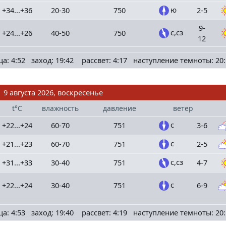
ю
+34...+36
20-30
750
2-5
9-
с,сз
+24...+26
40-50
750
12
ца: 4:52 заход: 19:42 рассвет: 4:17 наступление темноты: 20:
9 августа 2026, воскресенье
t°C
влажность
давление
ветер
с
+22...+24
60-70
751
3-6
с
+21...+23
60-70
751
2-5
с,сз
+31...+33
30-40
751
4-7
с
+22...+24
30-40
751
6-9
ца: 4:53 заход: 19:40 рассвет: 4:19 наступление темноты: 20: