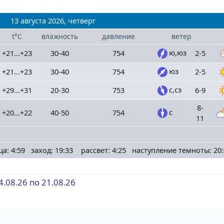
13 августа 2026, четверг
t°C
влажность
давление
ветер
ю,юз
+21...+23
30-40
754
2-5
юз
+21...+23
30-40
754
2-5
с,сз
+29...+31
20-30
753
6-9
8-
с
+20...+22
40-50
754
11
ца: 4:59 заход: 19:33 рассвет: 4:25 наступление темноты: 20:
4.08.26 по 21.08.26