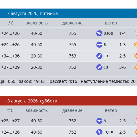
7 августа 2026, пятница
t°C
влажность
давление
ветер
в,юв
+24...+26
40-50
755
1-4
в
+24...+26
40-50
755
1-3
св
+34...+36
20-30
753
2-5
св
+27...+29
20-30
752
3-6
ца: 4:50 заход: 19:43 рассвет: 4:16 наступление темноты: 20:
8 августа 2026, суббота
t°C
влажность
давление
ветер
в
+25...+27
40-50
752
2-5
ю,юв
+24...+26
40-50
752
2-5