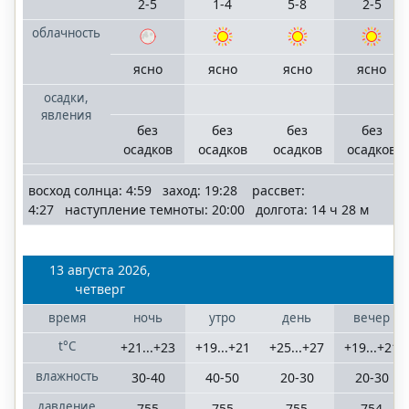
2-5
1-4
5-8
2-5
облачность
ясно
ясно
ясно
ясно
осадки,
явления
без
без
без
без
осадков
осадков
осадков
осадков
восход солнца: 4:59 заход: 19:28 рассвет:
4:27 наступление темноты: 20:00 долгота: 14 ч 28 м
13 августа 2026,
четверг
время
ночь
утро
день
вечер
t°C
+21...+23
+19...+21
+25...+27
+19...+21
влажность
30-40
40-50
20-30
20-30
давление
755
755
755
754