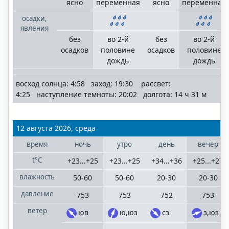
ясно
переменная
ясно
переменная
осадки,
явления
без
во 2-й
без
во 2-й
осадков
половине
осадков
половине
дождь
дождь
восход солнца: 4:58 заход: 19:30 рассвет:
4:25 наступление темноты: 20:02 долгота: 14 ч 31 м
12 августа 2026, среда
время
ночь
утро
день
вечер
t°C
+23...+25
+23...+25
+34...+36
+25...+27
влажность
50-60
50-60
20-30
20-30
давление
753
753
752
753
ветер
юв
ю,юз
сз
з,юз