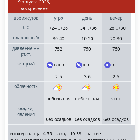
9 августа 2026,
Волгоградская
воскресенье
область
время
суток
утро
день
вечер
t°C
+24...+26
+34...+36
+28...+30
Казань
Татарстан
влажность
%
30-40
10-20
20-30
давление
мм
752
750
750
Краснодар
рт.ст.
Краснодарский
ветер
м/с
в,юв
юв
в
край
2-5
3-6
2-5
Москва
облачность
Московская
область
небольшая
небольшая
ясно
осадки,
Нижний
явления
Новгород
без осадков
без осадков
без осадков
Нижегородская
область
восход солнца: 4:55 заход: 19:33 рассвет: