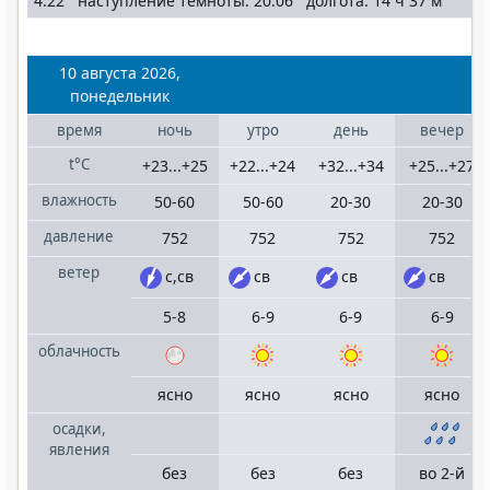
4:22 наступление темноты: 20:06 долгота: 14 ч 37 м
Санкт-
Петербург
Ленинградская
10 августа 2026,
область
понедельник
время
ночь
утро
день
вечер
Сочи
t°C
+23...+25
+22...+24
+32...+34
+25...+27
населенные
пункты
влажность
50-60
50-60
20-30
20-30
Большого Сочи
давление
752
752
752
752
ветер
с,св
св
св
св
©
"RostovMeteo.ru"
5-8
6-9
6-9
6-9
2006
облачность
—
2025
ясно
ясно
ясно
ясно
mail
terrameteo.ru
политика
осадки,
конфиденциальности
явления
без
без
без
во 2-й