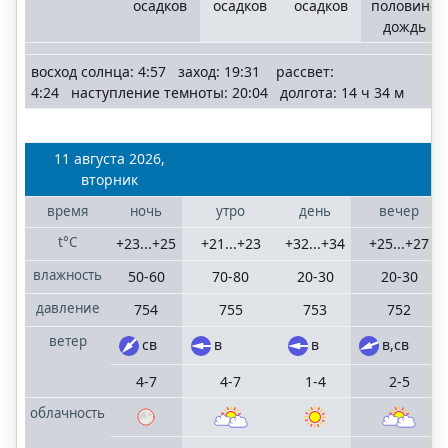
осадков
осадков
осадков
половине
дождь
восход солнца: 4:57 заход: 19:31 рассвет:
4:24 наступление темноты: 20:04 долгота: 14 ч 34 м
11 августа 2026,
вторник
время
ночь
утро
день
вечер
t°C
+23...+25
+21...+23
+32...+34
+25...+27
влажность
50-60
70-80
20-30
20-30
давление
754
755
753
752
ветер
св
в
в
в,св
4-7
4-7
1-4
2-5
облачность