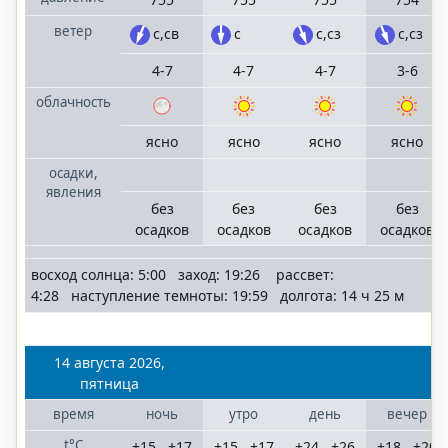
ветер
с,св
с
с,сз
с,сз
4-7
4-7
4-7
3-6
облачность
ясно
ясно
ясно
ясно
осадки,
явления
без
без
без
без
осадков
осадков
осадков
осадков
восход солнца: 5:00 заход: 19:26 рассвет:
4:28 наступление темноты: 19:59 долгота: 14 ч 25 м
14 августа 2026,
пятница
время
ночь
утро
день
вечер
t°C
+15...+17
+15...+17
+24...+26
+18...+20