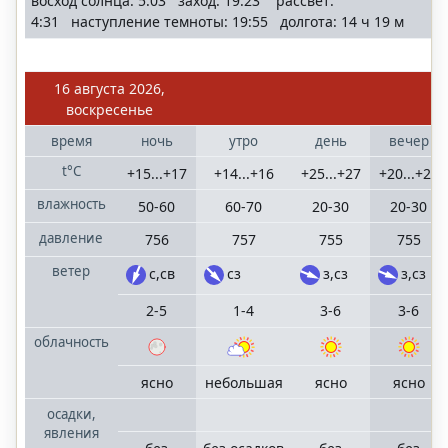
восход солнца: 5:03 заход: 19:23 рассвет:
4:31 наступление темноты: 19:55 долгота: 14 ч 19 м
16 августа 2026,
воскресенье
время
ночь
утро
день
вечер
t°C
+15...+17
+14...+16
+25...+27
+20...+22
влажность
50-60
60-70
20-30
20-30
давление
756
757
755
755
ветер
с,св
сз
з,сз
з,сз
2-5
1-4
3-6
3-6
облачность
ясно
небольшая
ясно
ясно
осадки,
явления