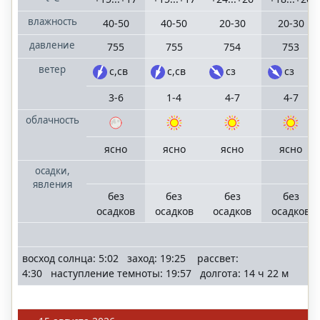
влажность
40-50
40-50
20-30
20-30
давление
755
755
754
753
ветер
с,св
с,св
сз
сз
3-6
1-4
4-7
4-7
облачность
ясно
ясно
ясно
ясно
осадки,
явления
без
без
без
без
осадков
осадков
осадков
осадков
восход солнца: 5:02 заход: 19:25 рассвет:
4:30 наступление темноты: 19:57 долгота: 14 ч 22 м