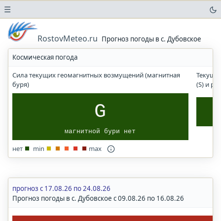
☰
Погода
в
RostovMeteo.ru
Прогноз погоды в с. Дубовское
аэропортах
Космическая погода
Прогноз
солнечного
Сила текущих геомагнитных возмущений (магнитная
Текущи
УФ-
буря)
(S) и р
индекса
Погода
G
в
городах
магнитной бури нет
и
населенных
нет
min
max
пунктах
Ростов-на-Дону
Ростовская
область
прогноз с 17.08.26 по 24.08.26
Прогноз погоды в с. Дубовское с 09.08.26 по 16.08.26
Волгоград