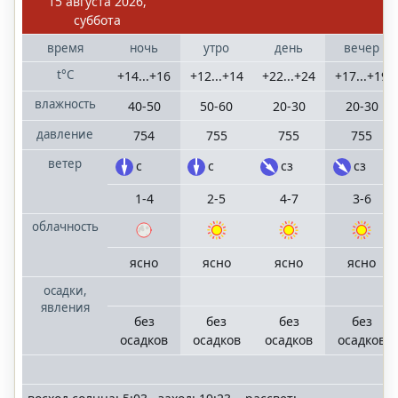
15 августа 2026,
суббота
время
ночь
утро
день
вечер
t°C
+14...+16
+12...+14
+22...+24
+17...+19
влажность
40-50
50-60
20-30
20-30
давление
754
755
755
755
ветер
с
с
сз
сз
1-4
2-5
4-7
3-6
облачность
ясно
ясно
ясно
ясно
осадки,
явления
без
без
без
без
осадков
осадков
осадков
осадков