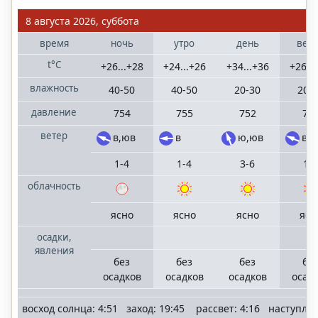
Санкт-
8 августа 2026, суббота
Петербург
Ленинградская
время
ночь
утро
день
веч
область
t°C
+26...+28
+24...+26
+34...+36
+26...
влажность
40-50
40-50
20-30
20-
Сочи
населенные
давление
754
755
752
75
пункты
Большого Сочи
ветер
в,юв
в
ю,юв
в,
1-4
1-4
3-6
1-
облачность
©
"RostovMeteo.ru"
ясно
ясно
ясно
ясн
2006
—
осадки,
2025
явления
mail
terrameteo.ru
без
без
без
бе
политика
осадков
осадков
осадков
осад
конфиденциальности
восход солнца: 4:51 заход: 19:45 рассвет: 4:16 наступле