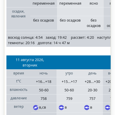
переменная
переменная
ясно
яс
осадки,
явления
без осадков
без осадков
без
бе
осадков
осад
восход солнца: 4:54 заход: 19:42 рассвет: 4:20 наступле
темноты: 20:16 долгота: 14 ч 47 м
11 августа 2026,
вторник
время
ночь
утро
день
веч
t°C
+16...+18
+15...+17
+28...+30
+20..
влажность
50-60
50-60
20-30
20-
давление
758
759
757
75
ветер
в,св
в
в
в