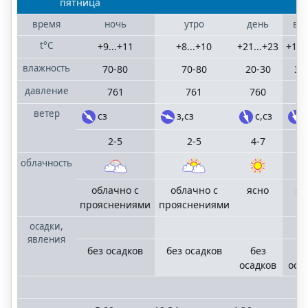
пятница
время
ночь
утро
день
ве
t°C
+9...+11
+8...+10
+21...+23
+17.
влажность
70-80
70-80
20-30
30
давление
761
761
760
7
ветер
сз
з,сз
с,сз
2-5
2-5
4-7
4
облачность
облачно с
облачно с
ясно
яс
прояснениями
прояснениями
осадки,
явления
без осадков
без осадков
без
б
осадков
оса