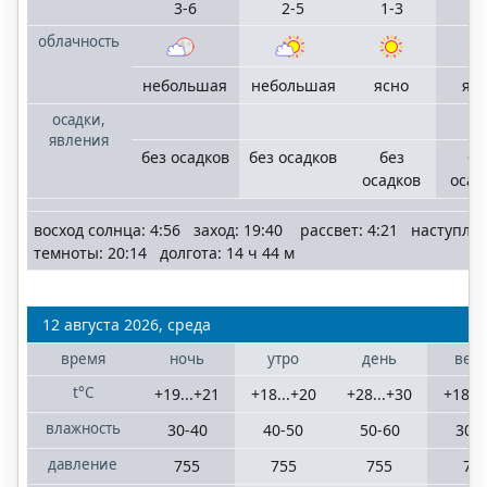
3-6
2-5
1-3
1-
облачность
небольшая
небольшая
ясно
яс
осадки,
явления
без осадков
без осадков
без
бе
осадков
осад
восход солнца: 4:56 заход: 19:40 рассвет: 4:21 наступле
темноты: 20:14 долгота: 14 ч 44 м
12 августа 2026, среда
время
ночь
утро
день
веч
t°C
+19...+21
+18...+20
+28...+30
+18...
влажность
30-40
40-50
50-60
30-
давление
755
755
755
75