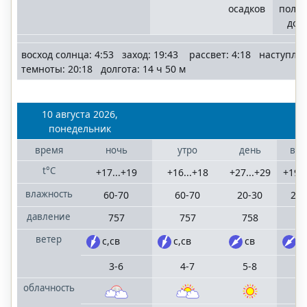
осадков
поло
дож
восход солнца: 4:53 заход: 19:43 рассвет: 4:18 наступле
темноты: 20:18 долгота: 14 ч 50 м
10 августа 2026,
понедельник
время
ночь
утро
день
веч
t°C
+17...+19
+16...+18
+27...+29
+19..
влажность
60-70
60-70
20-30
20-
давление
757
757
758
75
ветер
с,св
с,св
св
с
3-6
4-7
5-8
4-
облачность