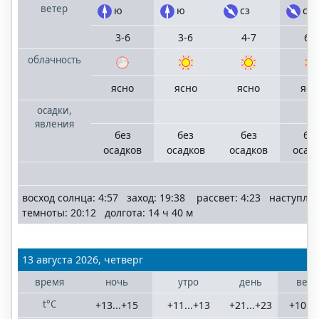
ветер
ю
ю
сз
сз
3-6
3-6
4-7
6-
облачность
ясно
ясно
ясно
ясн
осадки,
явления
без
без
без
бе
осадков
осадков
осадков
осад
восход солнца: 4:57 заход: 19:38 рассвет: 4:23 наступле
темноты: 20:12 долгота: 14 ч 40 м
13 августа 2026, четверг
время
ночь
утро
день
вече
t°C
+13...+15
+11...+13
+21...+23
+10...