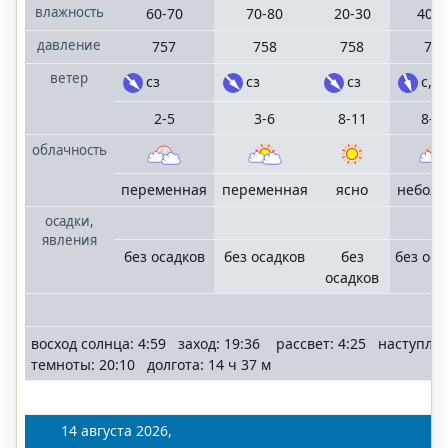
влажность
60-70
70-80
20-30
40-5
давление
757
758
758
758
ветер
сз
сз
сз
с,сз
2-5
3-6
8-11
8-1
облачность
переменная
переменная
ясно
небол
осадки,
явления
без осадков
без осадков
без
без оса
осадков
восход солнца: 4:59 заход: 19:36 рассвет: 4:25 наступле
темноты: 20:10 долгота: 14 ч 37 м
14 августа 2026,