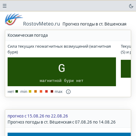
☰
Погода
в
RostovMeteo.ru
Прогноз погоды в ст. Вёшенская
аэропортах
Космическая погода
Прогноз
солнечного
Сила текущих геомагнитных возмущений (магнитная
Текущи
УФ-
буря)
(S) и р
индекса
Погода
G
в
городах
магнитной бури нет
и
населенных
нет
min
max
пунктах
Ростов-на-Дону
Ростовская
область
прогноз с 15.08.26 по 22.08.26
Прогноз погоды в ст. Вёшенская с 07.08.26 по 14.08.26
Волгоград