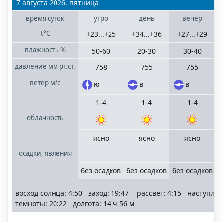
7 августа 2026, пятница
Волгоградская
время
суток
утро
день
вечер
область
t°C
+23...+25
+34...+36
+27...+29
Казань
влажность
%
50-60
20-30
30-40
Татарстан
давление
мм рт.ст.
758
755
755
Краснодар
ветер
м/с
ю
в
в
Краснодарский
1-4
1-4
1-4
край
облачность
Москва
ясно
ясно
ясно
Московская
область
осадки, явления
без осадков
без осадков
без осадков
Нижний
Новгород
восход солнца: 4:50 заход: 19:47 рассвет: 4:15 наступле
Нижегородская
темноты: 20:22 долгота: 14 ч 56 м
область