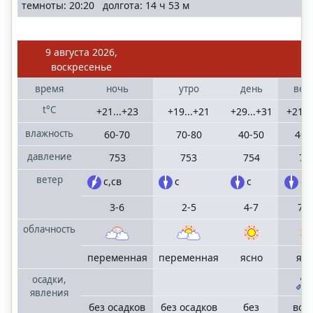
темноты: 20:20 долгота: 14 ч 53 м
9 августа 2026,
воскресенье
время
ночь
утро
день
веч
t°C
+21...+23
+19...+21
+29...+31
+21..
влажность
60-70
70-80
40-50
40-
давление
753
753
754
75
ветер
с,св
с
с
с
3-6
2-5
4-7
7-1
облачность
переменная
переменная
ясно
яс
осадки,
явления
без осадков
без осадков
без
во 2